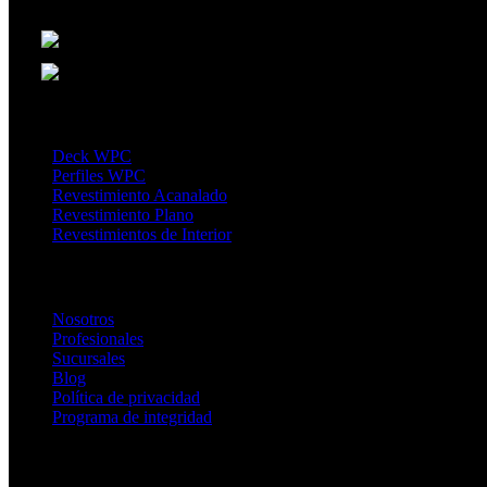
Punta del Este: Ruta 10 entre Los Romances y Los R
Montevideo: Ruta 101 km 19.200 "Paseo Vía Disegno" 
Productos
Deck WPC
Perfiles WPC
Revestimiento Acanalado
Revestimiento Plano
Revestimientos de Interior
Enlaces de Interés
Nosotros
Profesionales
Sucursales
Blog
Política de privacidad
Programa de integridad
CONTACTANOS