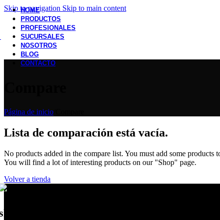
Skip to navigation
Skip to main content
HOME
PRODUCTOS
PROFESIONALES
SUCURSALES
NOSOTROS
BLOG
CONTACTO
Compare
Página de inicio
/
Compare
Lista de comparación está vacía.
No products added in the compare list. You must add some products 
You will find a lot of interesting products on our "Shop" page.
Volver a tienda
showroom