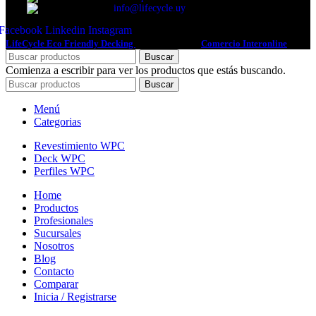
info@lifecycle.uy
Facebook
Linkedin
Instagram
LifeCycle Eco Friendly Decking
2022 Diseño por
Comercio Interonline
Buscar
Comienza a escribir para ver los productos que estás buscando.
Buscar
Menú
Categorias
Revestimiento WPC
Deck WPC
Perfiles WPC
Home
Productos
Profesionales
Sucursales
Nosotros
Blog
Contacto
Comparar
Inicia / Registrarse