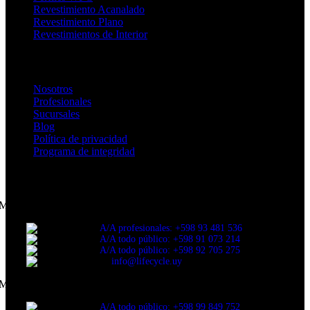
Revestimiento Acanalado
Revestimiento Plano
Revestimientos de Interior
Enlaces de Interés
Nosotros
Profesionales
Sucursales
Blog
Política de privacidad
Programa de integridad
CONTACTANOS
Montevideo
A/A profesionales: +598 93 481 536
A/A todo público: +598 91 073 214
A/A todo público: +598 92 705 275
info@lifecycle.uy
Maldonado
A/A todo público: +598 99 849 752