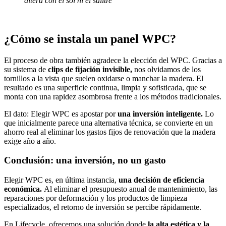
altera con el sol ni el salitre”
¿Cómo se instala un panel WPC?
El proceso de obra también agradece la elección del WPC. Gracias a
su sistema de
clips de fijación invisible,
nos olvidamos de los
tornillos a la vista que suelen oxidarse o manchar la madera. El
resultado es una superficie continua, limpia y sofisticada, que se
monta con una rapidez asombrosa frente a los métodos tradicionales.
El dato: Elegir WPC es apostar por
una inversión inteligente.
Lo
que inicialmente parece una alternativa técnica, se convierte en un
ahorro real al eliminar los gastos fijos de renovación que la madera
exige año a año.
Conclusión: una inversión, no un gasto
Elegir WPC es, en última instancia,
una decisión de eficiencia
económica.
Al eliminar el presupuesto anual de mantenimiento, las
reparaciones por deformación y los productos de limpieza
especializados, el retorno de inversión se percibe rápidamente.
En Lifecycle, ofrecemos una solución donde
la alta estética y la