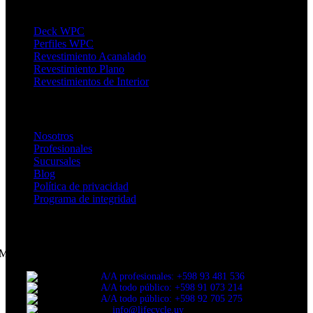
Productos
Deck WPC
Perfiles WPC
Revestimiento Acanalado
Revestimiento Plano
Revestimientos de Interior
Enlaces de Interés
Nosotros
Profesionales
Sucursales
Blog
Política de privacidad
Programa de integridad
CONTACTANOS
Montevideo
A/A profesionales: +598 93 481 536
A/A todo público: +598 91 073 214
A/A todo público: +598 92 705 275
info@lifecycle.uy