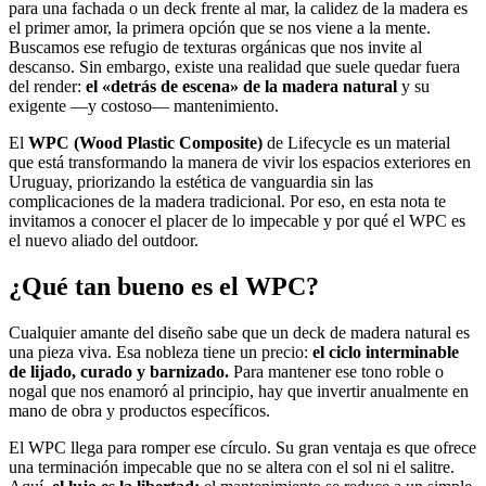
para una fachada o un deck frente al mar, la calidez de la madera es
el primer amor, la primera opción que se nos viene a la mente.
Buscamos ese refugio de texturas orgánicas que nos invite al
descanso. Sin embargo, existe una realidad que suele quedar fuera
del render:
el «detrás de escena» de la madera natural
y su
exigente —y costoso— mantenimiento.
El
WPC (Wood Plastic Composite)
de Lifecycle es un material
que está transformando la manera de vivir los espacios exteriores en
Uruguay, priorizando la estética de vanguardia sin las
complicaciones de la madera tradicional. Por eso, en esta nota te
invitamos a conocer el placer de lo impecable y por qué el WPC es
el nuevo aliado del outdoor.
¿Qué tan bueno es el WPC?
Cualquier amante del diseño sabe que un deck de madera natural es
una pieza viva. Esa nobleza tiene un precio:
el ciclo interminable
de lijado, curado y barnizado.
Para mantener ese tono roble o
nogal que nos enamoró al principio, hay que invertir anualmente en
mano de obra y productos específicos.
El WPC llega para romper ese círculo. Su gran ventaja es que ofrece
una terminación impecable que no se altera con el sol ni el salitre.