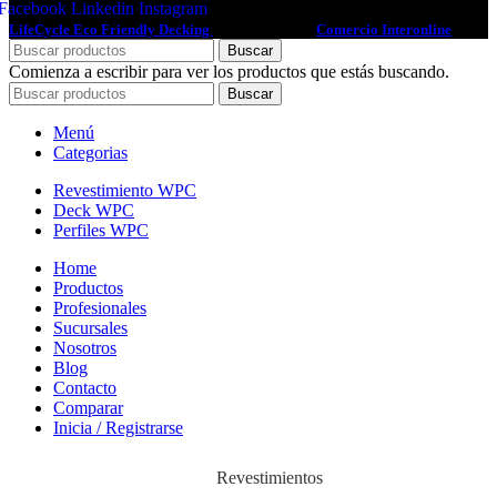
Facebook
Linkedin
Instagram
LifeCycle Eco Friendly Decking
2022 Diseño por
Comercio Interonline
Buscar
Comienza a escribir para ver los productos que estás buscando.
Buscar
Menú
Categorias
Revestimiento WPC
Deck WPC
Perfiles WPC
Home
Productos
Profesionales
Sucursales
Nosotros
Blog
Contacto
Comparar
Inicia / Registrarse
Revestimientos