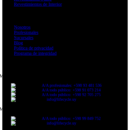
Revestimientos de Interior
Enlaces de Interés
Nosotros
Profesionales
Sucursales
Blog
Política de privacidad
Programa de integridad
CONTACTANOS
Montevideo
A/A profesionales: +598 93 481 536
A/A todo público: +598 91 073 214
A/A todo público: +598 92 705 275
info@lifecycle.uy
Maldonado
A/A todo público: +598 99 849 752
info@lifecycle.uy