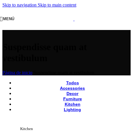
Skip to navigation
Skip to main content
MENÚ
Suspendisse quam at
vestibulum
Página de inicio
/
Suspendisse quam at vestibulum
Todos
Accessories
Decor
Furniture
Kitchen
Lighting
Kitchen