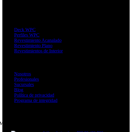
Canelones - Horarios Lunes a Viernes de 9 a 19hs y sábados de 10 a
18hs.
Productos
Deck WPC
Perfiles WPC
Revestimiento Acanalado
Revestimiento Plano
Revestimientos de Interior
Enlaces de Interés
Nosotros
Profesionales
Sucursales
Blog
Política de privacidad
Programa de integridad
CONTACTANOS
Montevideo