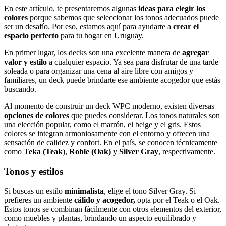
En este artículo, te presentaremos algunas
ideas para elegir los
colores
porque sabemos que seleccionar los tonos adecuados puede
ser un desafío. Por eso, estamos aquí para ayudarte a
crear el
espacio perfecto
para tu hogar en Uruguay.
En primer lugar, los decks son una excelente manera de
agregar
valor y estilo
a cualquier espacio. Ya sea para disfrutar de una tarde
soleada o para organizar una cena al aire libre con amigos y
familiares, un deck puede brindarte ese ambiente acogedor que estás
buscando.
Al momento de construir un deck WPC moderno, existen diversas
opciones de colores
que puedes considerar. Los tonos naturales son
una elección popular, como el marrón, el beige y el gris. Estos
colores se integran armoniosamente con el entorno y ofrecen una
sensación de calidez y confort. En el país, se conocen técnicamente
como
Teka (Teak
),
Roble (Oak)
y
Silver Gray
, respectivamente.
Tonos y estilos
Si buscas un estilo
minimalista
, elige el tono Silver Gray. Si
prefieres un ambiente
cálido y acogedor,
opta por el Teak o el Oak.
Estos tonos se combinan fácilmente con otros elementos del exterior,
como muebles y plantas, brindando un aspecto equilibrado y