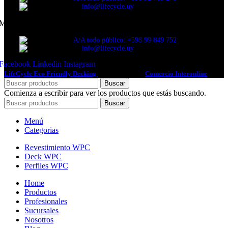
info@lifecycle.uy
Maldonado
A/A todo público: +598 99 849 752
info@lifecycle.uy
Facebook
Linkedin
Instagram
LifeCycle Eco Friendly Decking
2022 Diseño por
Comercio Interonline
Buscar
Comienza a escribir para ver los productos que estás buscando.
Buscar
Menú
Categorias
Revestimiento WPC
Deck WPC
Perfiles WPC
Home
Productos
Profesionales
Sucursales
Nosotros