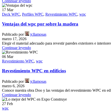
Continuar leyendo
17
Mar
Deck WPC
,
Perfiles WPC
,
Revestimiento WPC
,
wpc
Ventajas del wpc por sobre la madera
Publicado por
jcllamosas
marzo 17, 2026
Elegir el material adecuado para revestir paredes exteriores e interiore
Continuar leyendo
06
Mar
Revestimiento WPC
,
wpc
Revestimiento WPC en edificios
Publicado por
jcllamosas
marzo 6, 2026
Conoce nuestra obra Doo y las ventajas del revestimiento WPC en edi
Continuar leyendo
27
Feb
wpc