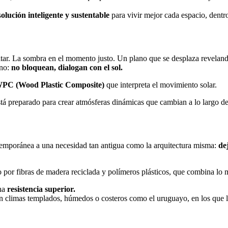
s
olución inteligente y sustentable
para vivir mejor cada espacio, dentro
itar. La sombra en el momento justo. Un plano que se desplaza revelan
rno:
no bloquean, dialogan con el sol.
PC (Wood Plastic Composite)
que interpreta el movimiento solar.
 está preparado para crear atmósferas dinámicas que cambian a lo largo d
ntemporánea a una necesidad tan antigua como la arquitectura misma:
de
 por fibras de madera reciclada y polímeros plásticos, que combina l
una
resistencia superior.
n climas templados, húmedos o costeros como el uruguayo, en los que la