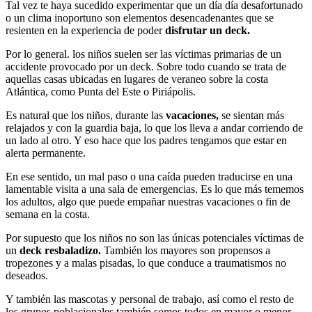
Tal vez te haya sucedido experimentar que un día día desafortunado
o un clima inoportuno son elementos desencadenantes que se
resienten en la experiencia de poder
disfrutar un deck.
Por lo general. los niños suelen ser las víctimas primarias de un
accidente provocado por un deck. Sobre todo cuando se trata de
aquellas casas ubicadas en lugares de veraneo sobre la costa
Atlántica, como Punta del Este o Piriápolis.
Es natural que los niños, durante las
vacaciones,
se sientan más
relajados y con la guardia baja, lo que los lleva a andar corriendo de
un lado al otro. Y eso hace que los padres tengamos que estar en
alerta permanente.
En ese sentido, un mal paso o una caída pueden traducirse en una
lamentable visita a una sala de emergencias. Es lo que más tememos
los adultos, algo que puede empañar nuestras vacaciones o fin de
semana en la costa.
Por supuesto que los niños no son las únicas potenciales víctimas de
un
deck resbaladizo.
También los mayores son propensos a
tropezones y a malas pisadas, lo que conduce a traumatismos no
deseados.
Y también las mascotas y personal de trabajo, así como el resto de
los grupos poblacionales también somos todos en mayor o menor