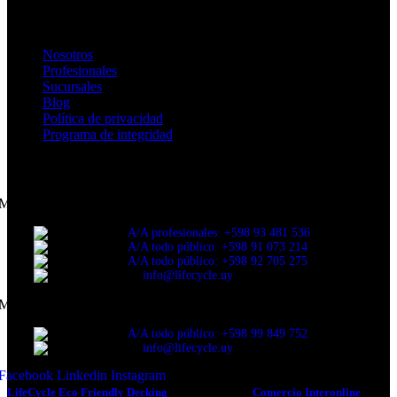
Enlaces de Interés
Nosotros
Profesionales
Sucursales
Blog
Política de privacidad
Programa de integridad
CONTACTANOS
Montevideo
A/A profesionales: +598 93 481 536
A/A todo público: +598 91 073 214
A/A todo público: +598 92 705 275
info@lifecycle.uy
Maldonado
A/A todo público: +598 99 849 752
info@lifecycle.uy
Facebook
Linkedin
Instagram
LifeCycle Eco Friendly Decking
2022 Diseño por
Comercio Interonline