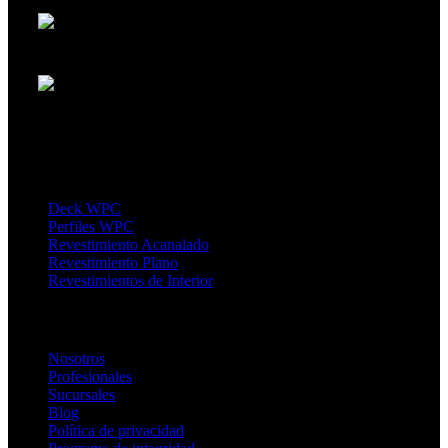
Punta del Este: Ruta 10 entre Los Romances y Los
Remansos, La Barra. Maldonado - Horarios Martes a Sábados de 10 a
17hs
Montevideo: Ruta 101 km 19.200 "Paseo Vía
Disegno" frente al Aeropuerto Internacional - Departamento de
Canelones - Horarios Lunes a Viernes de 9 a 19hs y sábados de 10 a
18hs.
Productos
Deck WPC
Perfiles WPC
Revestimiento Acanalado
Revestimiento Plano
Revestimientos de Interior
Enlaces de Interés
Nosotros
Profesionales
Sucursales
Blog
Política de privacidad