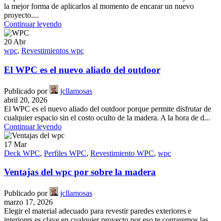
la mejor forma de aplicarlos al momento de encarar un nuevo
proyecto....
Continuar leyendo
20
Abr
wpc
,
Revestimientos wpc
El WPC es el nuevo aliado del outdoor
Publicado por
jcllamosas
abril 20, 2026
El WPC es el nuevo aliado del outdoor porque permite disfrutar de
cualquier espacio sin el costo oculto de la madera. A la hora de d...
Continuar leyendo
17
Mar
Deck WPC
,
Perfiles WPC
,
Revestimiento WPC
,
wpc
Ventajas del wpc por sobre la madera
Publicado por
jcllamosas
marzo 17, 2026
Elegir el material adecuado para revestir paredes exteriores e
interiores es clave en cualquier proyecto por eso te contaremos las