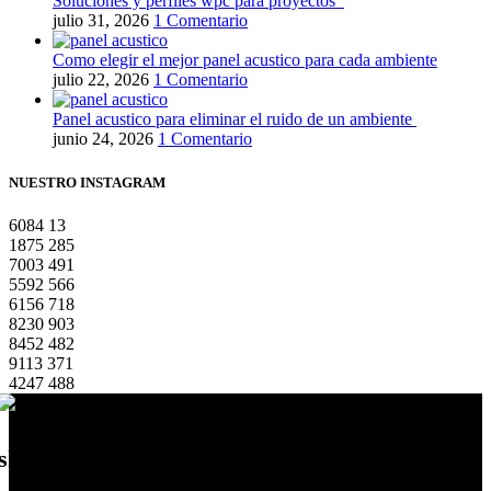
Soluciones y perfiles wpc para proyectos
julio 31, 2026
1 Comentario
Como elegir el mejor panel acustico para cada ambiente
julio 22, 2026
1 Comentario
Panel acustico para eliminar el ruido de un ambiente
junio 24, 2026
1 Comentario
NUESTRO INSTAGRAM
6084
13
1875
285
7003
491
5592
566
6156
718
8230
903
8452
482
9113
371
4247
488
showroom