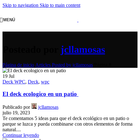
Skip to navigation
Skip to main content
MENÚ
Posteado por
jcllamosas
Página de inicio
/
Articles Posted by jcllamosas
/
Página 8
19
Jul
Deck WPC
,
Deck
,
wpc
El deck ecologico en un patio
Publicado por
jcllamosas
julio 19, 2023
Te comentamos 5 ideas para que el deck ecológico en un patio o
parque se luzca y pueda combinarse con otros elementos de forma
natural....
Continuar leyendo