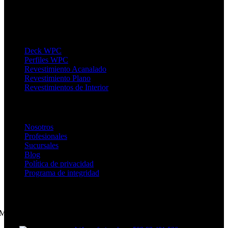
Canelones - Horarios Lunes a Viernes de 9 a 19hs y sábados de 10 a
18hs.
Productos
Deck WPC
Perfiles WPC
Revestimiento Acanalado
Revestimiento Plano
Revestimientos de Interior
Enlaces de Interés
Nosotros
Profesionales
Sucursales
Blog
Política de privacidad
Programa de integridad
CONTACTANOS
Montevideo