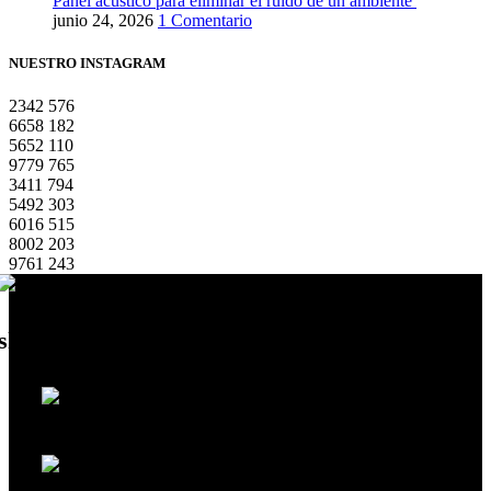
Panel acustico para eliminar el ruido de un ambiente
junio 24, 2026
1 Comentario
NUESTRO INSTAGRAM
2342
576
6658
182
5652
110
9779
765
3411
794
5492
303
6016
515
8002
203
9761
243
showroom
Punta del Este: Ruta 10 entre Los Romances y Los
Remansos, La Barra. Maldonado - Horarios Martes a Sábados de 10 a
17hs
Montevideo: Ruta 101 km 19.200 "Paseo Vía
Disegno" frente al Aeropuerto Internacional - Departamento de