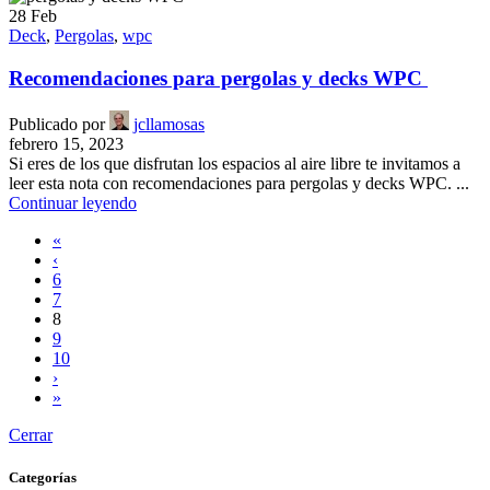
28
Feb
Deck
,
Pergolas
,
wpc
Recomendaciones para pergolas y decks WPC
Publicado por
jcllamosas
febrero 15, 2023
Si eres de los que disfrutan los espacios al aire libre te invitamos a
leer esta nota con recomendaciones para pergolas y decks WPC. ...
Continuar leyendo
«
‹
6
7
8
9
10
›
»
Cerrar
Categorías